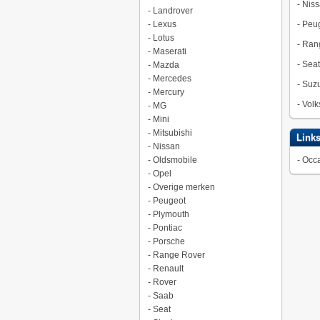
-
Niss
-
Landrover
-
Lexus
-
Peu
-
Lotus
-
Ran
-
Maserati
-
Seat
-
Mazda
-
Mercedes
-
Suzu
-
Mercury
-
Vol
-
MG
-
Mini
-
Mitsubishi
Link
-
Nissan
-
Oldsmobile
-
Occa
-
Opel
-
Overige merken
-
Peugeot
-
Plymouth
-
Pontiac
-
Porsche
-
Range Rover
-
Renault
-
Rover
-
Saab
-
Seat