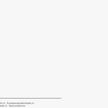
kt.nl
- Kampeerspullenmarkt.nl
rkt.nl
- Speurmarkt.be