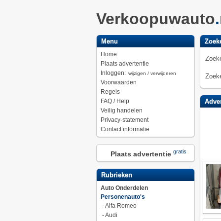
Verkoopuwauto
Menu
Zoek
Home
Zoeke
Plaats advertentie
Inloggen:
wijzigen / verwijderen
Zoeke
Voorwaarden
Regels
FAQ / Help
Adver
Veilig handelen
Privacy-statement
Contact informatie
gratis
Plaats advertentie
Rubrieken
Auto Onderdelen
Personenauto's
-
Alfa Romeo
-
Audi