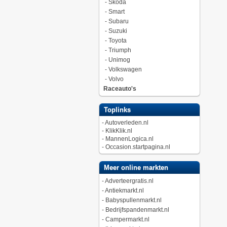
-
Skoda
-
Smart
-
Subaru
-
Suzuki
-
Toyota
-
Triumph
-
Unimog
-
Volkswagen
-
Volvo
Raceauto's
Toplinks
-
Autoverleden.nl
-
KlikKlik.nl
-
MannenLogica.nl
-
Occasion.startpagina.nl
Meer online markten
-
Adverteergratis.nl
-
Antiekmarkt.nl
-
Babyspullenmarkt.nl
-
Bedrijfspandenmarkt.nl
-
Campermarkt.nl