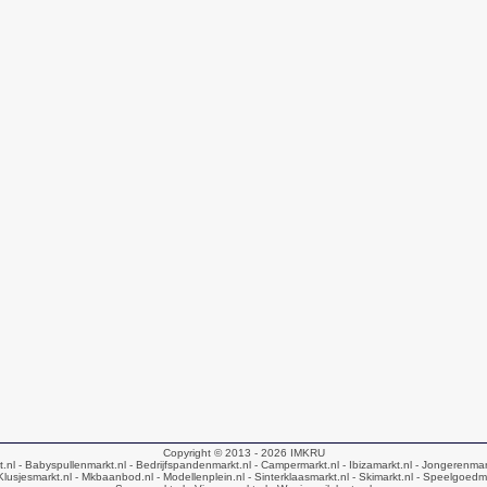
Copyright © 2013 - 2026
IMKRU
t.nl
- Babyspullenmarkt.nl
- Bedrijfspandenmarkt.nl
- Campermarkt.nl
- Ibizamarkt.nl
- Jongerenmar
Klusjesmarkt.nl
- Mkbaanbod.nl
- Modellenplein.nl
- Sinterklaasmarkt.nl
- Skimarkt.nl
- Speelgoedma