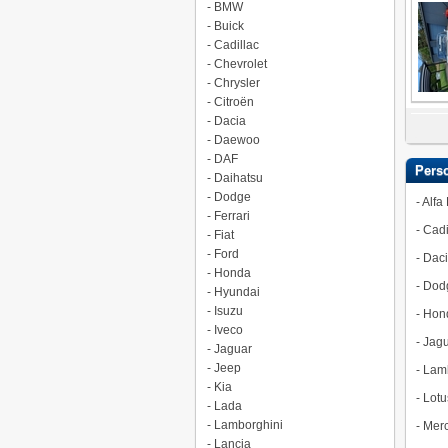
-
BMW
-
Buick
-
Cadillac
-
Chevrolet
-
Chrysler
-
Citroën
-
Dacia
-
Daewoo
-
DAF
Pers
-
Daihatsu
-
Dodge
-
Alfa
-
Ferrari
-
Cadi
-
Fiat
-
Ford
-
Dac
-
Honda
-
Dod
-
Hyundai
-
Isuzu
-
Hon
-
Iveco
-
Jagu
-
Jaguar
-
Jeep
-
Lamb
-
Kia
-
Lotu
-
Lada
-
Lamborghini
-
Merc
-
Lancia