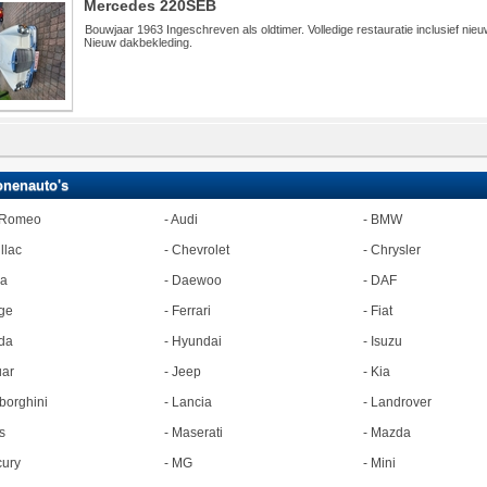
Mercedes 220SEB
Bouwjaar 1963 Ingeschreven als oldtimer. Volledige restauratie inclusief nie
Nieuw dakbekleding.
onenauto's
 Romeo
-
Audi
-
BMW
llac
-
Chevrolet
-
Chrysler
ia
-
Daewoo
-
DAF
ge
-
Ferrari
-
Fiat
da
-
Hyundai
-
Isuzu
ar
-
Jeep
-
Kia
orghini
-
Lancia
-
Landrover
s
-
Maserati
-
Mazda
ury
-
MG
-
Mini