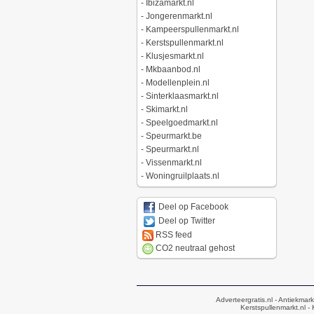
-
Ibizamarkt.nl
-
Jongerenmarkt.nl
-
Kampeerspullenmarkt.nl
-
Kerstspullenmarkt.nl
-
Klusjesmarkt.nl
-
Mkbaanbod.nl
-
Modellenplein.nl
-
Sinterklaasmarkt.nl
-
Skimarkt.nl
-
Speelgoedmarkt.nl
-
Speurmarkt.be
-
Speurmarkt.nl
-
Vissenmarkt.nl
-
Woningruilplaats.nl
Deel op Facebook
Deel op Twitter
RSS feed
CO2 neutraal gehost
Adverteergratis.nl
- Antiekmark
Kerstspullenmarkt.nl
- 