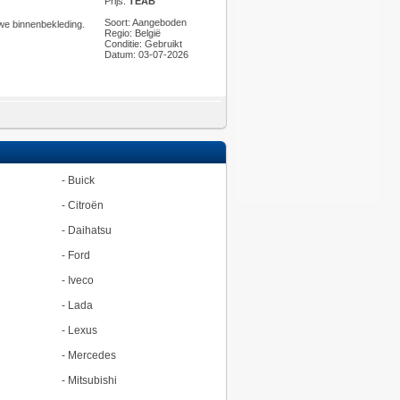
Prijs:
TEAB
Soort: Aangeboden
uwe binnenbekleding.
Regio: België
Conditie: Gebruikt
Datum: 03-07-2026
-
Buick
-
Citroën
-
Daihatsu
-
Ford
-
Iveco
-
Lada
-
Lexus
-
Mercedes
-
Mitsubishi