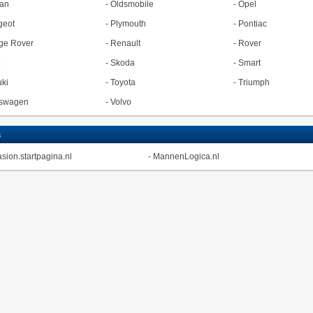
an
-
Oldsmobile
-
Opel
geot
-
Plymouth
-
Pontiac
ge Rover
-
Renault
-
Rover
-
Skoda
-
Smart
ki
-
Toyota
-
Triumph
kswagen
-
Volvo
s
sion.startpagina.nl
-
MannenLogica.nl