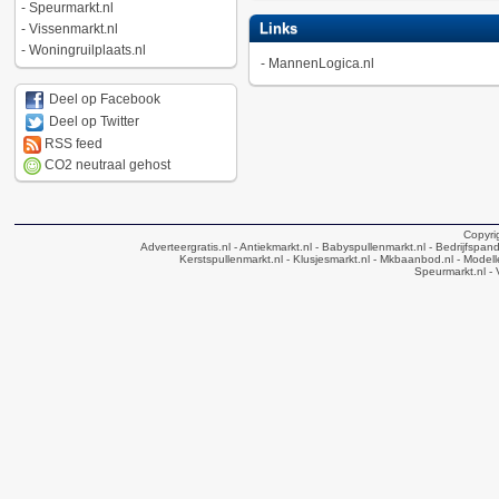
-
Speurmarkt.nl
Links
-
Vissenmarkt.nl
-
Woningruilplaats.nl
-
MannenLogica.nl
Deel op Facebook
Deel op Twitter
RSS feed
CO2 neutraal gehost
Copyri
Adverteergratis.nl
- Antiekmarkt.nl
- Babyspullenmarkt.nl
- Bedrijfspan
Kerstspullenmarkt.nl
- Klusjesmarkt.nl
- Mkbaanbod.nl
- Modell
Speurmarkt.nl
- 