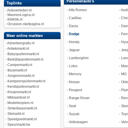
Personenauto's
Toplinks
-
Alfa Romeo
-
Audi
-
Autoverleden.nl
-
MannenLogica.nl
-
Cadillac
-
Chev
-
KlikKlik.nl
-
Occasion.startpagina.nl
-
Dacia
-
Dae
-
Dodge
-
Ferr
Meer online markten
-
Honda
-
Hyu
-
Adverteergratis.nl
-
Antiekmarkt.nl
-
Jaguar
-
Jee
-
Babyspullenmarkt.nl
-
Lamborghini
-
Lan
-
Bedrijfspandenmarkt.nl
-
Campermarkt.nl
-
Lotus
-
Mase
-
Ibizamarkt.nl
-
Mercury
-
MG
-
Jongerenmarkt.nl
-
Kampeerspullenmarkt.nl
-
Nissan
-
Old
-
Kerstspullenmarkt.nl
-
Peugeot
-
Ply
-
Klusjesmarkt.nl
-
Mkbaanbod.nl
-
Range Rover
-
Ren
-
Modellenplein.nl
-
Seat
-
Sko
-
Sinterklaasmarkt.nl
-
Skimarkt.nl
-
Suzuki
-
Toyo
-
Speelgoedmarkt.nl
-
Volkswagen
-
Volv
-
Speurmarkt.be