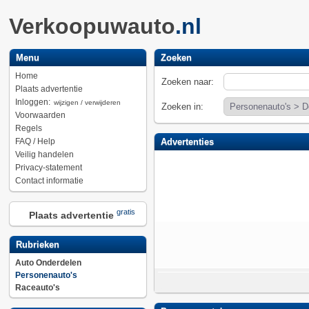
Verkoopuwauto
.nl
Menu
Zoeken
Home
Zoeken naar:
Plaats advertentie
Inloggen:
wijzigen / verwijderen
Zoeken in:
Voorwaarden
Regels
FAQ / Help
Advertenties
Veilig handelen
Privacy-statement
Contact informatie
gratis
Plaats advertentie
Rubrieken
Auto Onderdelen
Personenauto's
Raceauto's