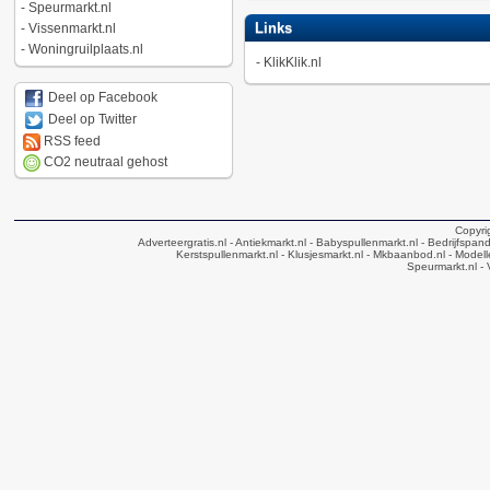
-
Speurmarkt.nl
Links
-
Vissenmarkt.nl
-
Woningruilplaats.nl
-
KlikKlik.nl
Deel op Facebook
Deel op Twitter
RSS feed
CO2 neutraal gehost
Copyri
Adverteergratis.nl
- Antiekmarkt.nl
- Babyspullenmarkt.nl
- Bedrijfspan
Kerstspullenmarkt.nl
- Klusjesmarkt.nl
- Mkbaanbod.nl
- Modell
Speurmarkt.nl
- 