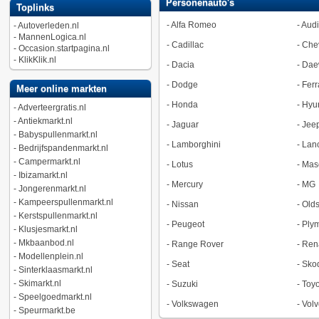
Personenauto's
Toplinks
-
Alfa Romeo
-
Audi
-
Autoverleden.nl
-
MannenLogica.nl
-
Cadillac
-
Chev
-
Occasion.startpagina.nl
-
KlikKlik.nl
-
Dacia
-
Dae
-
Dodge
-
Ferr
Meer online markten
-
Honda
-
Hyu
-
Adverteergratis.nl
-
Antiekmarkt.nl
-
Jaguar
-
Jee
-
Babyspullenmarkt.nl
-
Lamborghini
-
Lan
-
Bedrijfspandenmarkt.nl
-
Campermarkt.nl
-
Lotus
-
Mase
-
Ibizamarkt.nl
-
Mercury
-
MG
-
Jongerenmarkt.nl
-
Kampeerspullenmarkt.nl
-
Nissan
-
Old
-
Kerstspullenmarkt.nl
-
Peugeot
-
Ply
-
Klusjesmarkt.nl
-
Mkbaanbod.nl
-
Range Rover
-
Ren
-
Modellenplein.nl
-
Seat
-
Sko
-
Sinterklaasmarkt.nl
-
Skimarkt.nl
-
Suzuki
-
Toyo
-
Speelgoedmarkt.nl
-
Volkswagen
-
Volv
-
Speurmarkt.be