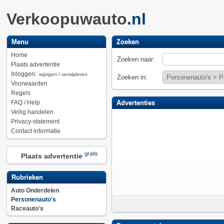
Verkoopuwauto
.nl
Menu
Zoeken
Home
Zoeken naar:
Plaats advertentie
Inloggen:
wijzigen / verwijderen
Zoeken in:
Voorwaarden
Regels
FAQ / Help
Advertenties
Veilig handelen
Privacy-statement
Contact informatie
gratis
Plaats advertentie
Rubrieken
Auto Onderdelen
Personenauto's
Raceauto's