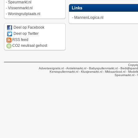
-
Speurmarkt.nl
Links
-
Vissenmarkt.nl
-
Woningruilplaats.nl
-
MannenLogica.nl
Deel op Facebook
Deel op Twitter
RSS feed
CO2 neutraal gehost
Copyri
Adverteergratis.nl
- Antiekmarkt.nl
- Babyspullenmarkt.nl
- Bedrijfspan
Kerstspullenmarkt.nl
- Klusjesmarkt.nl
- Mkbaanbod.nl
- Modell
Speurmarkt.nl
- 