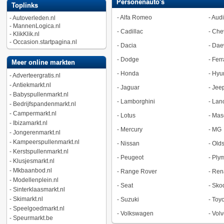
Personenauto's
Toplinks
-
Alfa Romeo
-
Audi
-
Autoverleden.nl
-
MannenLogica.nl
-
Cadillac
-
Chev
-
KlikKlik.nl
-
Occasion.startpagina.nl
-
Dacia
-
Dae
-
Dodge
-
Ferr
Meer online markten
-
Honda
-
Hyu
-
Adverteergratis.nl
-
Antiekmarkt.nl
-
Jaguar
-
Jee
-
Babyspullenmarkt.nl
-
Lamborghini
-
Lan
-
Bedrijfspandenmarkt.nl
-
Campermarkt.nl
-
Lotus
-
Mase
-
Ibizamarkt.nl
-
Mercury
-
MG
-
Jongerenmarkt.nl
-
Kampeerspullenmarkt.nl
-
Nissan
-
Old
-
Kerstspullenmarkt.nl
-
Peugeot
-
Ply
-
Klusjesmarkt.nl
-
Mkbaanbod.nl
-
Range Rover
-
Ren
-
Modellenplein.nl
-
Seat
-
Sko
-
Sinterklaasmarkt.nl
-
Skimarkt.nl
-
Suzuki
-
Toyo
-
Speelgoedmarkt.nl
-
Volkswagen
-
Volv
-
Speurmarkt.be