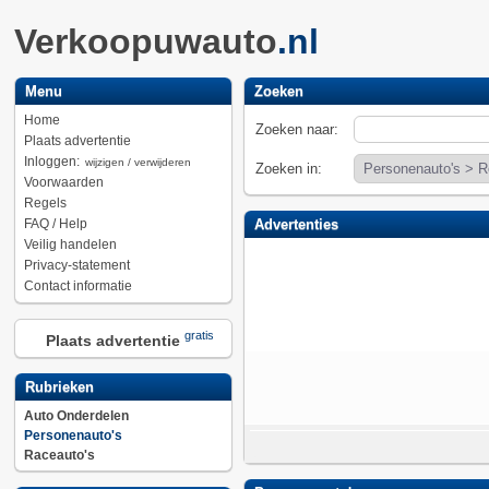
Verkoopuwauto
.nl
Menu
Zoeken
Home
Zoeken naar:
Plaats advertentie
Inloggen:
wijzigen / verwijderen
Zoeken in:
Voorwaarden
Regels
FAQ / Help
Advertenties
Veilig handelen
Privacy-statement
Contact informatie
gratis
Plaats advertentie
Rubrieken
Auto Onderdelen
Personenauto's
Raceauto's