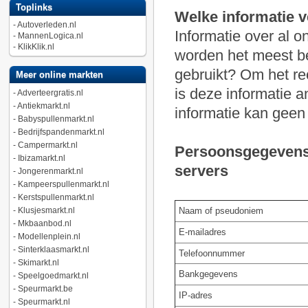
Toplinks
Welke informatie 
-
Autoverleden.nl
Informatie over al 
-
MannenLogica.nl
-
KlikKlik.nl
worden het meest b
gebruikt? Om het re
Meer online markten
is deze informatie
-
Adverteergratis.nl
-
Antiekmarkt.nl
informatie kan geen
-
Babyspullenmarkt.nl
-
Bedrijfspandenmarkt.nl
-
Campermarkt.nl
Persoonsgegevens 
-
Ibizamarkt.nl
servers
-
Jongerenmarkt.nl
-
Kampeerspullenmarkt.nl
-
Kerstspullenmarkt.nl
-
Klusjesmarkt.nl
Naam of pseudoniem
-
Mkbaanbod.nl
E-mailadres
-
Modellenplein.nl
-
Sinterklaasmarkt.nl
Telefoonnummer
-
Skimarkt.nl
Bankgegevens
-
Speelgoedmarkt.nl
-
Speurmarkt.be
IP-adres
-
Speurmarkt.nl