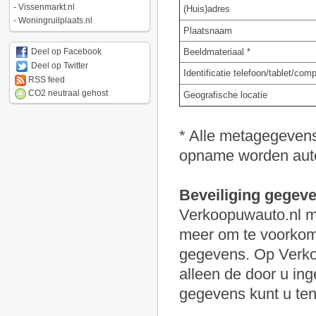
-
Vissenmarkt.nl
(Huis)adres
-
Woningruilplaats.nl
Plaatsnaam
Beeldmateriaal *
Deel op Facebook
Deel op Twitter
Identificatie telefoon/tablet/com
RSS feed
CO2 neutraal gehost
Geografische locatie
* Alle metagegevens 
opname worden auto
Beveiliging gegev
Verkoopuwauto.nl ma
meer om te voorkom
gegevens. Op Verko
alleen de door u i
gegevens kunt u ten a