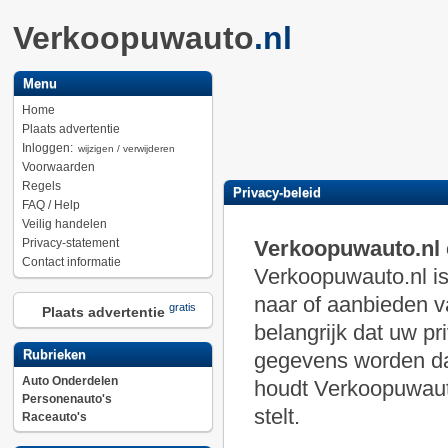
Verkoopuwauto
.nl
Menu
Home
Plaats advertentie
Inloggen:
wijzigen / verwijderen
Voorwaarden
Regels
Privacy-beleid
FAQ / Help
Veilig handelen
Privacy-statement
Verkoopuwauto.nl 
Contact informatie
Verkoopuwauto.nl is
naar of aanbieden v
gratis
Plaats advertentie
belangrijk dat uw p
Rubrieken
gegevens worden daa
Auto Onderdelen
houdt Verkoopuwauto
Personenauto's
stelt.
Raceauto's