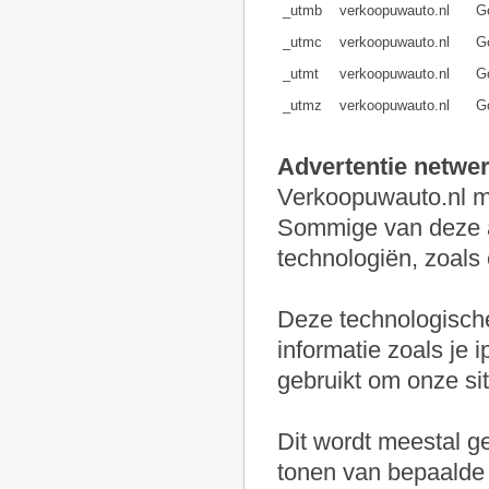
_utmb
verkoopuwauto.nl
Go
_utmc
verkoopuwauto.nl
Go
_utmt
verkoopuwauto.nl
Go
_utmz
verkoopuwauto.nl
Go
Advertentie netwe
Verkoopuwauto.nl ma
Sommige van deze a
technologiën, zoals
Deze technologisch
informatie zoals je i
gebruikt om onze si
Dit wordt meestal ge
tonen van bepaalde a