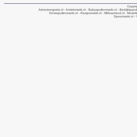
Copyri
Adverteergratis.nl
- Antiekmarkt.nl
- Babyspullenmarkt.nl
- Bedrijfspan
Kerstspullenmarkt.nl
- Klusjesmarkt.nl
- Mkbaanbod.nl
- Modell
Speurmarkt.nl
- 