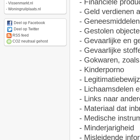
- Financiële produ
-
Vissenmarkt.nl
-
Woningruilplaats.nl
- Geld verdienen a
- Geneesmiddelen 
Deel op Facebook
- Gestolen object
Deel op Twitter
RSS feed
- Gevaarlijke en g
CO2 neutraal gehost
- Gevaarlijke stoff
- Gokwaren, zoals 
- Kinderporno
- Legitimatiebewij
- Lichaamsdelen e
- Links naar ander
- Materiaal dat in
- Medische instru
- Minderjarigheid
- Misleidende info