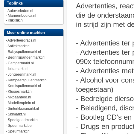
Toplinks
Advertenties, reac
-
Autoverleden.nl
die de onderstaand
-
MannenLogica.nl
-
KlikKlik.nl
in strijd zijn met 
Meer online markten
-
Adverteergratis.nl
- Advertenties ter
-
Antiekmarkt.nl
- Advertenties ter
-
Babyspullenmarkt.nl
-
Bedrijfspandenmarkt.nl
090x telefoonnum
-
Campermarkt.nl
-
Ibizamarkt.nl
- Advertenties me
-
Jongerenmarkt.nl
- Alcohol voor con
-
Kampeerspullenmarkt.nl
-
Kerstspullenmarkt.nl
toegestaan)
-
Klusjesmarkt.nl
- Bedreigde dierso
-
Mkbaanbod.nl
-
Modellenplein.nl
- Beledigend, disc
-
Sinterklaasmarkt.nl
-
Skimarkt.nl
- Bootleg CD's en
-
Speelgoedmarkt.nl
- Drugs en produc
-
Speurmarkt.be
-
Speurmarkt.nl