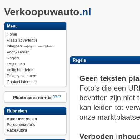
Verkoopuwauto
.nl
Menu
Home
Plaats advertentie
Inloggen:
wijzigen / verwijderen
Voorwaarden
Regels
Regels
FAQ / Help
Veilig handelen
Privacy-statement
Geen teksten pla
Contact informatie
Foto's die een UR
bevatten zijn niet
gratis
Plaats advertentie
kan leiden tot ver
Rubrieken
onze marktplaatse
Auto Onderdelen
Personenauto's
Raceauto's
Verboden inhou