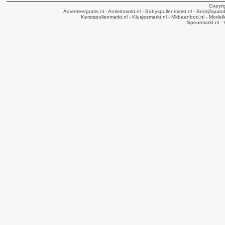
Copyri
Adverteergratis.nl
- Antiekmarkt.nl
- Babyspullenmarkt.nl
- Bedrijfspan
Kerstspullenmarkt.nl
- Klusjesmarkt.nl
- Mkbaanbod.nl
- Modell
Speurmarkt.nl
- 