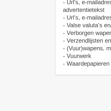
- Url's, e-mailadr
advertentietekst
- Url's, e-mailadr
- Valse valuta's e
- Verborgen wape
- Verzendlijsten e
- (Vuur)wapens, m
- Vuurwerk
- Waardepapieren