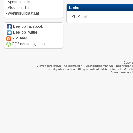
-
Speurmarkt.nl
Links
-
Vissenmarkt.nl
-
Woningruilplaats.nl
-
KlikKlik.nl
Deel op Facebook
Deel op Twitter
RSS feed
CO2 neutraal gehost
Copyri
Adverteergratis.nl
- Antiekmarkt.nl
- Babyspullenmarkt.nl
- Bedrijfspan
Kerstspullenmarkt.nl
- Klusjesmarkt.nl
- Mkbaanbod.nl
- Modell
Speurmarkt.nl
- 