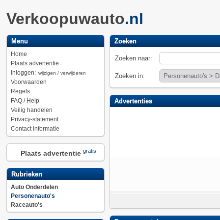
Verkoopuwauto
.nl
Menu
Zoeken
Home
Zoeken naar:
Plaats advertentie
Inloggen:
wijzigen / verwijderen
Zoeken in:
Voorwaarden
Regels
FAQ / Help
Advertenties
Veilig handelen
Privacy-statement
Contact informatie
gratis
Plaats advertentie
Rubrieken
Auto Onderdelen
Personenauto's
Raceauto's