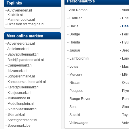
Personenauto's
Toplinks
-
Alfa Romeo
-
Audi
-
Autoverleden.nl
-
KlikKlik.nl
-
Cadillac
-
Chev
-
MannenLogica.nl
-
Occasion.startpagina.nl
-
Dacia
-
Dae
-
Dodge
-
Ferr
Meer online markten
-
Honda
-
Hyu
-
Adverteergratis.nl
-
Antiekmarkt.nl
-
Jaguar
-
Jee
-
Babyspullenmarkt.nl
-
Lamborghini
-
Lan
-
Bedrijfspandenmarkt.nl
-
Campermarkt.nl
-
Lotus
-
Mase
-
Ibizamarkt.nl
-
Mercury
-
MG
-
Jongerenmarkt.nl
-
Kampeerspullenmarkt.nl
-
Nissan
-
Old
-
Kerstspullenmarkt.nl
-
Peugeot
-
Ply
-
Klusjesmarkt.nl
-
Mkbaanbod.nl
-
Range Rover
-
Ren
-
Modellenplein.nl
-
Seat
-
Sko
-
Sinterklaasmarkt.nl
-
Skimarkt.nl
-
Suzuki
-
Toyo
-
Speelgoedmarkt.nl
-
Volkswagen
-
Volv
-
Speurmarkt.be