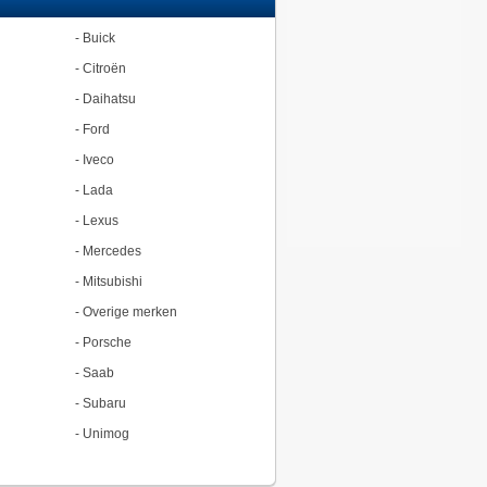
-
Buick
-
Citroën
-
Daihatsu
-
Ford
-
Iveco
-
Lada
-
Lexus
-
Mercedes
-
Mitsubishi
-
Overige merken
-
Porsche
-
Saab
-
Subaru
-
Unimog