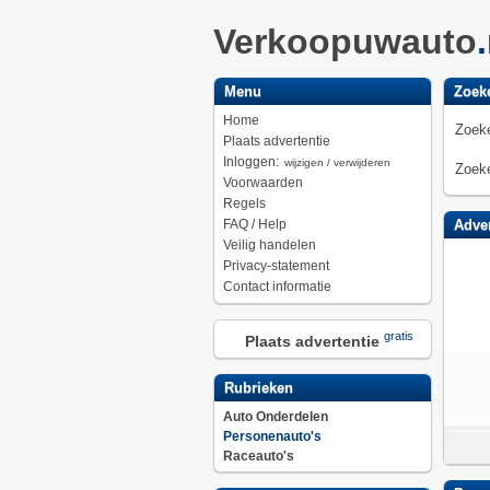
Verkoopuwauto
Menu
Zoek
Home
Zoeke
Plaats advertentie
Inloggen:
wijzigen / verwijderen
Zoeke
Voorwaarden
Regels
FAQ / Help
Adver
Veilig handelen
Privacy-statement
Contact informatie
gratis
Plaats advertentie
Rubrieken
Auto Onderdelen
Personenauto's
Raceauto's