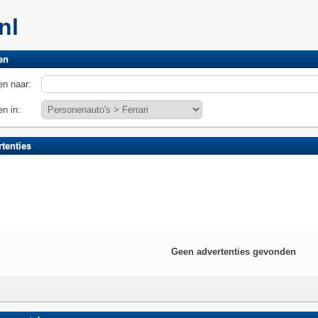
.nl
en
n naar:
n in:
tenties
Geen advertenties gevonden