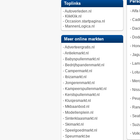
Pers
Toplinks
-
Alfa
-
Autoverleden.nl
-
KlikKlik.nl
-
Cadi
-
Occasion.startpagina.nl
-
MannenLogica.nl
-
Dac
-
Dod
Meer online markten
-
Hon
-
Adverteergratis.nl
-
Antiekmarkt.nl
-
Jagu
-
Babyspullenmarkt.nl
-
Lamb
-
Bedrijfspandenmarkt.nl
-
Campermarkt.nl
-
Lotu
-
Ibizamarkt.nl
-
Merc
-
Jongerenmarkt.nl
-
Kampeerspullenmarkt.nl
-
Niss
-
Kerstspullenmarkt.nl
-
Peu
-
Klusjesmarkt.nl
-
Mkbaanbod.nl
-
Ran
-
Modellenplein.nl
-
Seat
-
Sinterklaasmarkt.nl
-
Skimarkt.nl
-
Suzu
-
Speelgoedmarkt.nl
-
Vol
-
Speurmarkt.be