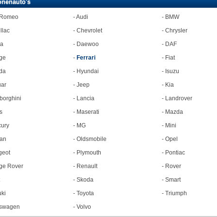
onenauto's
 Romeo
-
Audi
-
BMW
llac
-
Chevrolet
-
Chrysler
ia
-
Daewoo
-
DAF
ge
-
Ferrari
-
Fiat
da
-
Hyundai
-
Isuzu
ar
-
Jeep
-
Kia
orghini
-
Lancia
-
Landrover
s
-
Maserati
-
Mazda
ury
-
MG
-
Mini
an
-
Oldsmobile
-
Opel
geot
-
Plymouth
-
Pontiac
ge Rover
-
Renault
-
Rover
-
Skoda
-
Smart
ki
-
Toyota
-
Triumph
kswagen
-
Volvo