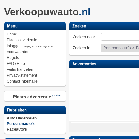
Verkoopuwauto
.nl
Menu
Zoeken
Home
Zoeken naar:
Plaats advertentie
Inloggen:
wijzigen / verwijderen
Zoeken in:
Voorwaarden
Regels
FAQ / Help
Advertenties
Veilig handelen
Privacy-statement
Contact informatie
gratis
Plaats advertentie
Rubrieken
Auto Onderdelen
Personenauto's
Raceauto's