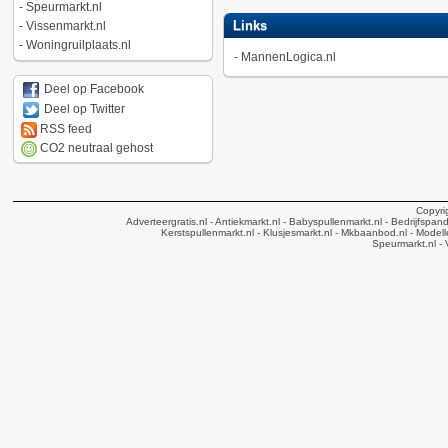
-
Speurmarkt.nl
Links
-
Vissenmarkt.nl
-
Woningruilplaats.nl
-
MannenLogica.nl
Deel op Facebook
Deel op Twitter
RSS feed
CO2 neutraal gehost
Copyri
Adverteergratis.nl
- Antiekmarkt.nl
- Babyspullenmarkt.nl
- Bedrijfspan
Kerstspullenmarkt.nl
- Klusjesmarkt.nl
- Mkbaanbod.nl
- Modell
Speurmarkt.nl
- 