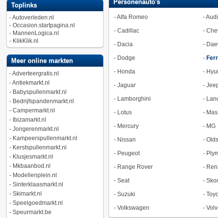
Personenauto's
Toplinks
-
Alfa Romeo
-
Audi
-
Autoverleden.nl
-
Occasion.startpagina.nl
-
Cadillac
-
Chev
-
MannenLogica.nl
-
KlikKlik.nl
-
Dacia
-
Dae
-
Dodge
-
Ferr
Meer online markten
-
Honda
-
Hyu
-
Adverteergratis.nl
-
Antiekmarkt.nl
-
Jaguar
-
Jee
-
Babyspullenmarkt.nl
-
Lamborghini
-
Lan
-
Bedrijfspandenmarkt.nl
-
Campermarkt.nl
-
Lotus
-
Mase
-
Ibizamarkt.nl
-
Mercury
-
MG
-
Jongerenmarkt.nl
-
Kampeerspullenmarkt.nl
-
Nissan
-
Old
-
Kerstspullenmarkt.nl
-
Peugeot
-
Ply
-
Klusjesmarkt.nl
-
Mkbaanbod.nl
-
Range Rover
-
Ren
-
Modellenplein.nl
-
Seat
-
Sko
-
Sinterklaasmarkt.nl
-
Skimarkt.nl
-
Suzuki
-
Toyo
-
Speelgoedmarkt.nl
-
Volkswagen
-
Volv
-
Speurmarkt.be