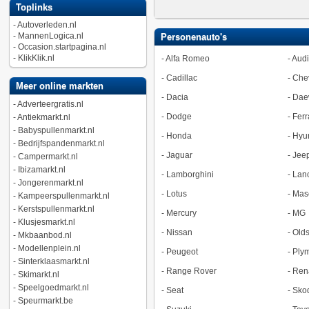
Toplinks
-
Autoverleden.nl
-
MannenLogica.nl
Personenauto's
-
Occasion.startpagina.nl
-
KlikKlik.nl
-
Alfa Romeo
-
Audi
-
Cadillac
-
Chev
Meer online markten
-
Dacia
-
Dae
-
Adverteergratis.nl
-
Dodge
-
Ferr
-
Antiekmarkt.nl
-
Babyspullenmarkt.nl
-
Honda
-
Hyu
-
Bedrijfspandenmarkt.nl
-
Jaguar
-
Jee
-
Campermarkt.nl
-
Ibizamarkt.nl
-
Lamborghini
-
Lan
-
Jongerenmarkt.nl
-
Lotus
-
Mase
-
Kampeerspullenmarkt.nl
-
Kerstspullenmarkt.nl
-
Mercury
-
MG
-
Klusjesmarkt.nl
-
Nissan
-
Old
-
Mkbaanbod.nl
-
Modellenplein.nl
-
Peugeot
-
Ply
-
Sinterklaasmarkt.nl
-
Range Rover
-
Ren
-
Skimarkt.nl
-
Speelgoedmarkt.nl
-
Seat
-
Sko
-
Speurmarkt.be