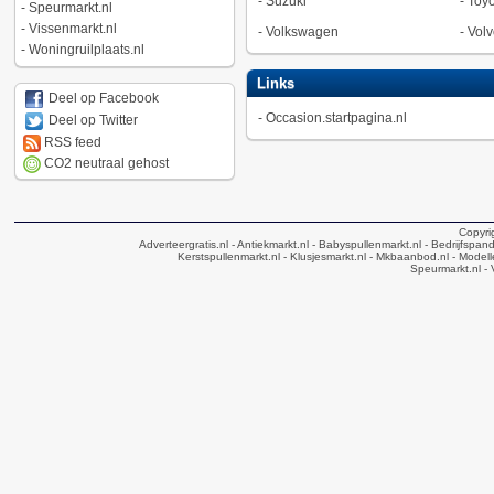
-
Suzuki
-
Toyo
-
Speurmarkt.nl
-
Vissenmarkt.nl
-
Volkswagen
-
Volv
-
Woningruilplaats.nl
Links
Deel op Facebook
-
Occasion.startpagina.nl
Deel op Twitter
RSS feed
CO2 neutraal gehost
Copyri
Adverteergratis.nl
- Antiekmarkt.nl
- Babyspullenmarkt.nl
- Bedrijfspan
Kerstspullenmarkt.nl
- Klusjesmarkt.nl
- Mkbaanbod.nl
- Modell
Speurmarkt.nl
- 