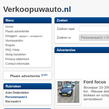
Verkoopuwauto
.nl
Menu
Zoeken
Home
Zoeken naar:
Plaats advertentie
Inloggen:
wijzigen / verwijderen
Zoeken in:
Voorwaarden
Regels
FAQ / Help
Advertenties
Veilig handelen
Privacy-statement
Contact informatie
gratis
Plaats advertentie
Ford focus
Rubrieken
Bouwjaar 10-200
km. -Nieuwe dis
Auto Onderdelen
blokken en schi
Personenauto's
servicebeurt
Raceauto's