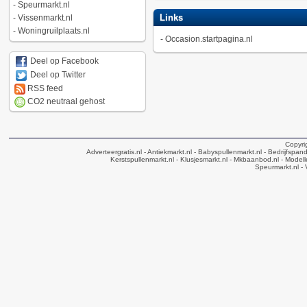
-
Speurmarkt.nl
Links
-
Vissenmarkt.nl
-
Woningruilplaats.nl
-
Occasion.startpagina.nl
Deel op Facebook
Deel op Twitter
RSS feed
CO2 neutraal gehost
Copyri
Adverteergratis.nl
- Antiekmarkt.nl
- Babyspullenmarkt.nl
- Bedrijfspan
Kerstspullenmarkt.nl
- Klusjesmarkt.nl
- Mkbaanbod.nl
- Modell
Speurmarkt.nl
- 