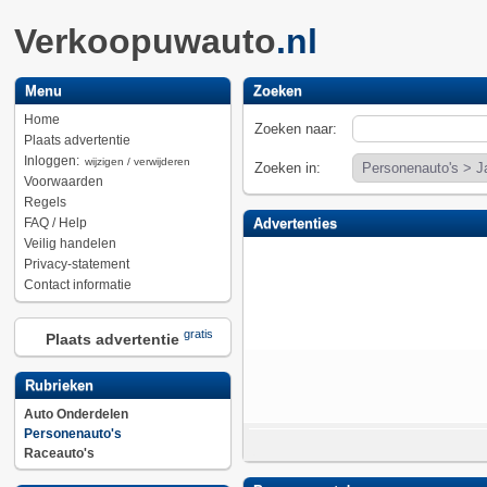
Verkoopuwauto
.nl
Menu
Zoeken
Home
Zoeken naar:
Plaats advertentie
Inloggen:
wijzigen / verwijderen
Zoeken in:
Voorwaarden
Regels
FAQ / Help
Advertenties
Veilig handelen
Privacy-statement
Contact informatie
gratis
Plaats advertentie
Rubrieken
Auto Onderdelen
Personenauto's
Raceauto's