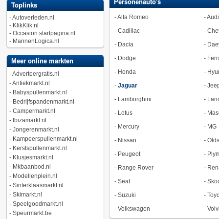
Personenauto's
Toplinks
-
Alfa Romeo
-
Audi
-
Autoverleden.nl
-
KlikKlik.nl
-
Cadillac
-
Chev
-
Occasion.startpagina.nl
-
MannenLogica.nl
-
Dacia
-
Dae
-
Dodge
-
Ferr
Meer online markten
-
Honda
-
Hyu
-
Adverteergratis.nl
-
Antiekmarkt.nl
-
Jaguar
-
Jee
-
Babyspullenmarkt.nl
-
Lamborghini
-
Lan
-
Bedrijfspandenmarkt.nl
-
Campermarkt.nl
-
Lotus
-
Mase
-
Ibizamarkt.nl
-
Mercury
-
MG
-
Jongerenmarkt.nl
-
Kampeerspullenmarkt.nl
-
Nissan
-
Old
-
Kerstspullenmarkt.nl
-
Peugeot
-
Ply
-
Klusjesmarkt.nl
-
Mkbaanbod.nl
-
Range Rover
-
Ren
-
Modellenplein.nl
-
Seat
-
Sko
-
Sinterklaasmarkt.nl
-
Skimarkt.nl
-
Suzuki
-
Toyo
-
Speelgoedmarkt.nl
-
Volkswagen
-
Volv
-
Speurmarkt.be