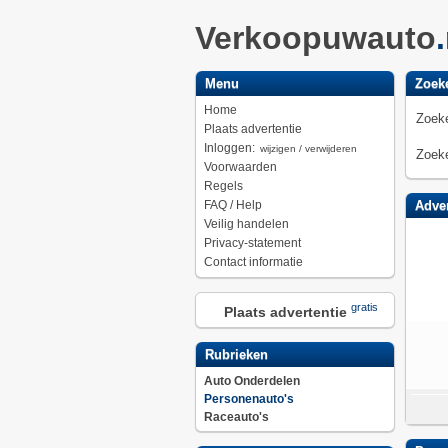
Verkoopuwauto
Menu
Zoek
Home
Zoeke
Plaats advertentie
Inloggen:
wijzigen / verwijderen
Zoeke
Voorwaarden
Regels
FAQ / Help
Adver
Veilig handelen
Privacy-statement
Contact informatie
gratis
Plaats advertentie
Rubrieken
Auto Onderdelen
Personenauto's
Raceauto's