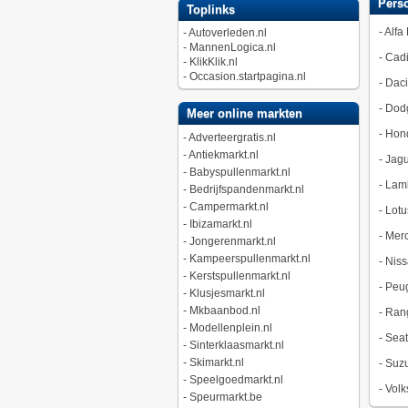
Pers
Toplinks
-
Alfa
-
Autoverleden.nl
-
MannenLogica.nl
-
Cadi
-
KlikKlik.nl
-
Occasion.startpagina.nl
-
Dac
-
Dod
Meer online markten
-
Hon
-
Adverteergratis.nl
-
Antiekmarkt.nl
-
Jagu
-
Babyspullenmarkt.nl
-
Lamb
-
Bedrijfspandenmarkt.nl
-
Campermarkt.nl
-
Lotu
-
Ibizamarkt.nl
-
Merc
-
Jongerenmarkt.nl
-
Kampeerspullenmarkt.nl
-
Niss
-
Kerstspullenmarkt.nl
-
Peu
-
Klusjesmarkt.nl
-
Mkbaanbod.nl
-
Ran
-
Modellenplein.nl
-
Seat
-
Sinterklaasmarkt.nl
-
Skimarkt.nl
-
Suzu
-
Speelgoedmarkt.nl
-
Vol
-
Speurmarkt.be