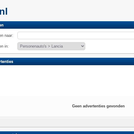
.nl
en
n naar:
n in:
tenties
Geen advertenties gevonden