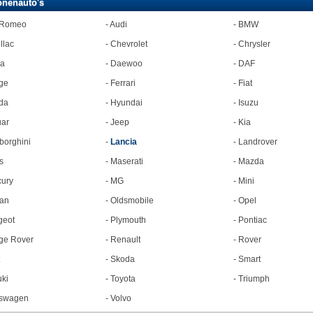
onenauto's
 Romeo
-
Audi
-
BMW
llac
-
Chevrolet
-
Chrysler
ia
-
Daewoo
-
DAF
ge
-
Ferrari
-
Fiat
da
-
Hyundai
-
Isuzu
ar
-
Jeep
-
Kia
orghini
-
Lancia
-
Landrover
s
-
Maserati
-
Mazda
ury
-
MG
-
Mini
an
-
Oldsmobile
-
Opel
geot
-
Plymouth
-
Pontiac
ge Rover
-
Renault
-
Rover
-
Skoda
-
Smart
ki
-
Toyota
-
Triumph
kswagen
-
Volvo