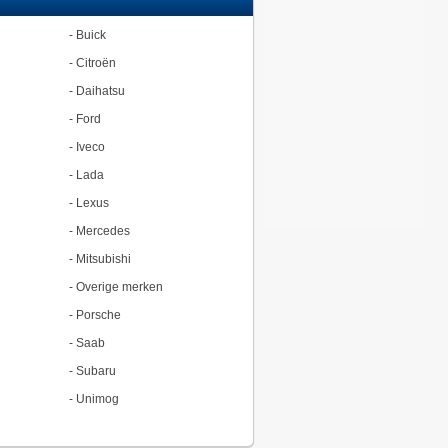
-
Buick
-
Citroën
-
Daihatsu
-
Ford
-
Iveco
-
Lada
-
Lexus
-
Mercedes
-
Mitsubishi
-
Overige merken
-
Porsche
-
Saab
-
Subaru
-
Unimog