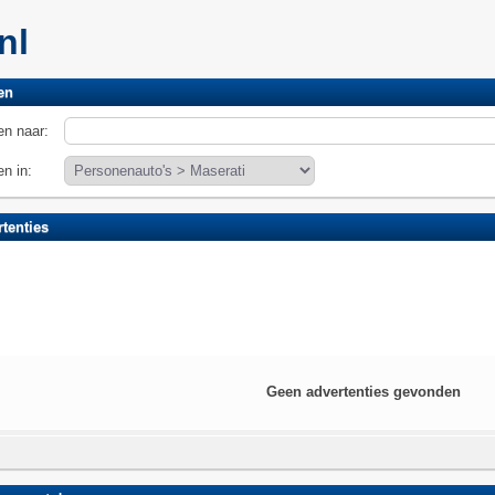
.nl
en
n naar:
n in:
tenties
Geen advertenties gevonden