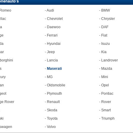
onenauto's
 Romeo
-
Audi
-
BMW
llac
-
Chevrolet
-
Chrysler
ia
-
Daewoo
-
DAF
ge
-
Ferrari
-
Fiat
da
-
Hyundai
-
Isuzu
ar
-
Jeep
-
Kia
orghini
-
Lancia
-
Landrover
s
-
Maserati
-
Mazda
ury
-
MG
-
Mini
an
-
Oldsmobile
-
Opel
geot
-
Plymouth
-
Pontiac
ge Rover
-
Renault
-
Rover
-
Skoda
-
Smart
ki
-
Toyota
-
Triumph
kswagen
-
Volvo