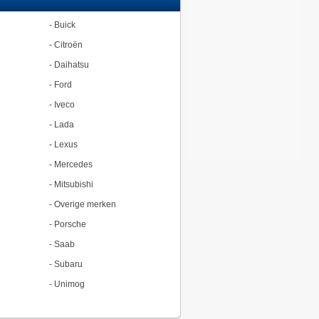
-
Buick
-
Citroën
-
Daihatsu
-
Ford
-
Iveco
-
Lada
-
Lexus
-
Mercedes
-
Mitsubishi
-
Overige merken
-
Porsche
-
Saab
-
Subaru
-
Unimog