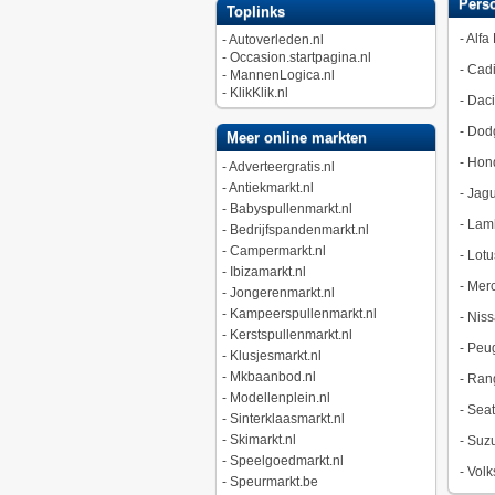
Pers
Toplinks
-
Alfa
-
Autoverleden.nl
-
Occasion.startpagina.nl
-
Cadi
-
MannenLogica.nl
-
KlikKlik.nl
-
Dac
-
Dod
Meer online markten
-
Hon
-
Adverteergratis.nl
-
Antiekmarkt.nl
-
Jagu
-
Babyspullenmarkt.nl
-
Lamb
-
Bedrijfspandenmarkt.nl
-
Campermarkt.nl
-
Lotu
-
Ibizamarkt.nl
-
Merc
-
Jongerenmarkt.nl
-
Kampeerspullenmarkt.nl
-
Niss
-
Kerstspullenmarkt.nl
-
Peu
-
Klusjesmarkt.nl
-
Mkbaanbod.nl
-
Ran
-
Modellenplein.nl
-
Seat
-
Sinterklaasmarkt.nl
-
Skimarkt.nl
-
Suzu
-
Speelgoedmarkt.nl
-
Vol
-
Speurmarkt.be