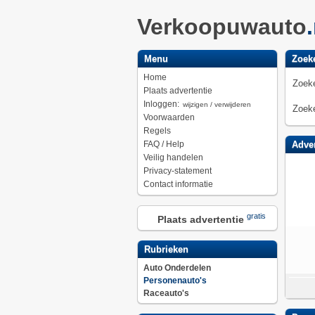
Verkoopuwauto
Menu
Zoek
Home
Zoeke
Plaats advertentie
Inloggen:
wijzigen / verwijderen
Zoeke
Voorwaarden
Regels
FAQ / Help
Adver
Veilig handelen
Privacy-statement
Contact informatie
gratis
Plaats advertentie
Rubrieken
Auto Onderdelen
Personenauto's
Raceauto's