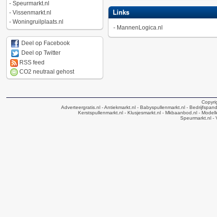
-
Speurmarkt.nl
Links
-
Vissenmarkt.nl
-
Woningruilplaats.nl
-
MannenLogica.nl
Deel op Facebook
Deel op Twitter
RSS feed
CO2 neutraal gehost
Copyri
Adverteergratis.nl
- Antiekmarkt.nl
- Babyspullenmarkt.nl
- Bedrijfspan
Kerstspullenmarkt.nl
- Klusjesmarkt.nl
- Mkbaanbod.nl
- Modell
Speurmarkt.nl
- 