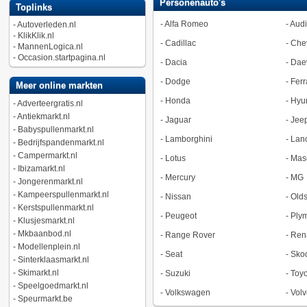
Personenauto's
Toplinks
-
Alfa Romeo
-
Audi
-
Autoverleden.nl
-
KlikKlik.nl
-
Cadillac
-
Chev
-
MannenLogica.nl
-
Occasion.startpagina.nl
-
Dacia
-
Dae
-
Dodge
-
Ferr
Meer online markten
-
Honda
-
Hyu
-
Adverteergratis.nl
-
Antiekmarkt.nl
-
Jaguar
-
Jee
-
Babyspullenmarkt.nl
-
Lamborghini
-
Lan
-
Bedrijfspandenmarkt.nl
-
Campermarkt.nl
-
Lotus
-
Mase
-
Ibizamarkt.nl
-
Mercury
-
MG
-
Jongerenmarkt.nl
-
Kampeerspullenmarkt.nl
-
Nissan
-
Old
-
Kerstspullenmarkt.nl
-
Peugeot
-
Ply
-
Klusjesmarkt.nl
-
Mkbaanbod.nl
-
Range Rover
-
Ren
-
Modellenplein.nl
-
Seat
-
Sko
-
Sinterklaasmarkt.nl
-
Skimarkt.nl
-
Suzuki
-
Toyo
-
Speelgoedmarkt.nl
-
Volkswagen
-
Volv
-
Speurmarkt.be