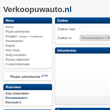
Verkoopuwauto
.nl
Menu
Zoeken
Home
Zoeken naar:
Plaats advertentie
Inloggen:
wijzigen / verwijderen
Zoeken in:
Voorwaarden
Regels
FAQ / Help
Advertenties
Veilig handelen
Privacy-statement
Contact informatie
gratis
Plaats advertentie
Rubrieken
Auto Onderdelen
Personenauto's
Raceauto's