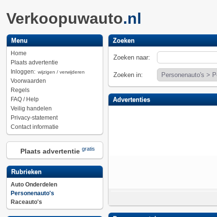
Verkoopuwauto
.nl
Menu
Zoeken
Home
Zoeken naar:
Plaats advertentie
Inloggen:
wijzigen / verwijderen
Zoeken in:
Voorwaarden
Regels
FAQ / Help
Advertenties
Veilig handelen
Privacy-statement
Contact informatie
gratis
Plaats advertentie
Rubrieken
Auto Onderdelen
Personenauto's
Raceauto's