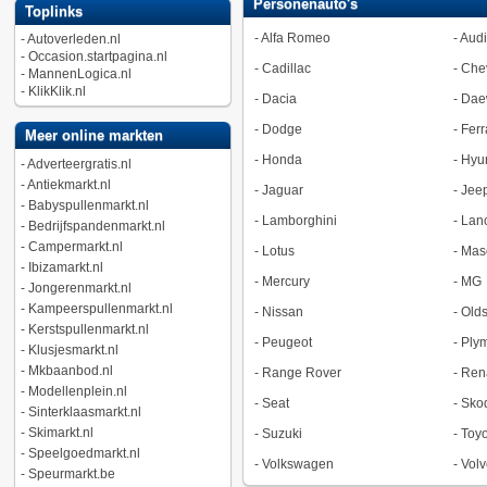
Personenauto's
Toplinks
-
Alfa Romeo
-
Audi
-
Autoverleden.nl
-
Occasion.startpagina.nl
-
Cadillac
-
Chev
-
MannenLogica.nl
-
KlikKlik.nl
-
Dacia
-
Dae
-
Dodge
-
Ferr
Meer online markten
-
Honda
-
Hyu
-
Adverteergratis.nl
-
Antiekmarkt.nl
-
Jaguar
-
Jee
-
Babyspullenmarkt.nl
-
Lamborghini
-
Lan
-
Bedrijfspandenmarkt.nl
-
Campermarkt.nl
-
Lotus
-
Mase
-
Ibizamarkt.nl
-
Mercury
-
MG
-
Jongerenmarkt.nl
-
Kampeerspullenmarkt.nl
-
Nissan
-
Old
-
Kerstspullenmarkt.nl
-
Peugeot
-
Ply
-
Klusjesmarkt.nl
-
Mkbaanbod.nl
-
Range Rover
-
Ren
-
Modellenplein.nl
-
Seat
-
Sko
-
Sinterklaasmarkt.nl
-
Skimarkt.nl
-
Suzuki
-
Toyo
-
Speelgoedmarkt.nl
-
Volkswagen
-
Volv
-
Speurmarkt.be