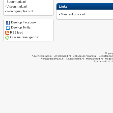
-
Speurmarkt.nl
Links
-
Vissenmarkt.nl
-
Woningruilplaats.nl
-
MannenLogica.nl
Deel op Facebook
Deel op Twitter
RSS feed
CO2 neutraal gehost
Copyri
Adverteergratis.nl
- Antiekmarkt.nl
- Babyspullenmarkt.nl
- Bedrijfspan
Kerstspullenmarkt.nl
- Klusjesmarkt.nl
- Mkbaanbod.nl
- Modell
Speurmarkt.nl
- 