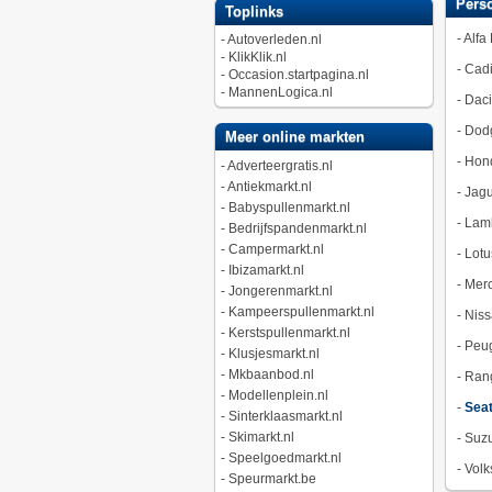
Pers
Toplinks
-
Alfa
-
Autoverleden.nl
-
KlikKlik.nl
-
Cadi
-
Occasion.startpagina.nl
-
MannenLogica.nl
-
Dac
-
Dod
Meer online markten
-
Hon
-
Adverteergratis.nl
-
Antiekmarkt.nl
-
Jagu
-
Babyspullenmarkt.nl
-
Lamb
-
Bedrijfspandenmarkt.nl
-
Campermarkt.nl
-
Lotu
-
Ibizamarkt.nl
-
Merc
-
Jongerenmarkt.nl
-
Kampeerspullenmarkt.nl
-
Niss
-
Kerstspullenmarkt.nl
-
Peu
-
Klusjesmarkt.nl
-
Mkbaanbod.nl
-
Ran
-
Modellenplein.nl
-
Sea
-
Sinterklaasmarkt.nl
-
Skimarkt.nl
-
Suzu
-
Speelgoedmarkt.nl
-
Vol
-
Speurmarkt.be