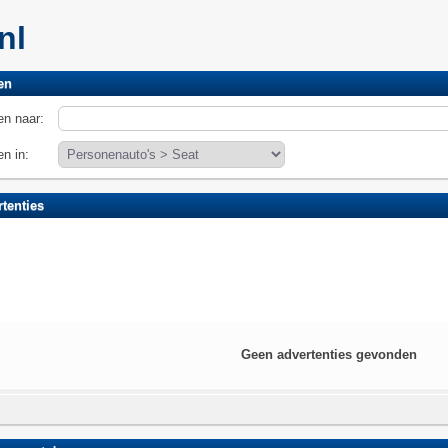
.nl
en
n naar:
n in:
tenties
Geen advertenties gevonden