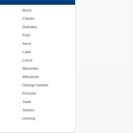
-
Buick
-
Citroën
-
Daihatsu
-
Ford
-
Iveco
-
Lada
-
Lexus
-
Mercedes
-
Mitsubishi
-
Overige merken
-
Porsche
-
Saab
-
Subaru
-
Unimog