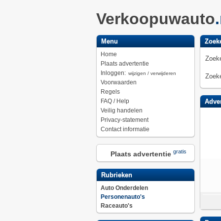
Verkoopuwauto
Menu
Zoek
Home
Zoeke
Plaats advertentie
Inloggen:
wijzigen / verwijderen
Zoeke
Voorwaarden
Regels
FAQ / Help
Adver
Veilig handelen
Privacy-statement
Contact informatie
gratis
Plaats advertentie
Rubrieken
Auto Onderdelen
Personenauto's
Raceauto's