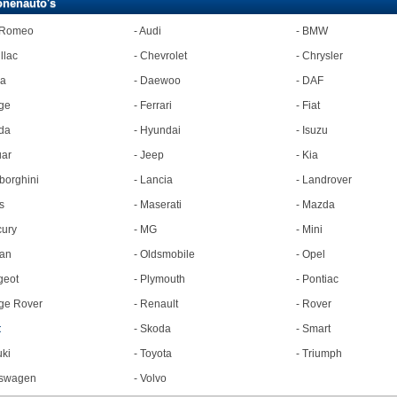
onenauto's
 Romeo
-
Audi
-
BMW
llac
-
Chevrolet
-
Chrysler
ia
-
Daewoo
-
DAF
ge
-
Ferrari
-
Fiat
da
-
Hyundai
-
Isuzu
ar
-
Jeep
-
Kia
orghini
-
Lancia
-
Landrover
s
-
Maserati
-
Mazda
ury
-
MG
-
Mini
an
-
Oldsmobile
-
Opel
geot
-
Plymouth
-
Pontiac
ge Rover
-
Renault
-
Rover
t
-
Skoda
-
Smart
ki
-
Toyota
-
Triumph
kswagen
-
Volvo