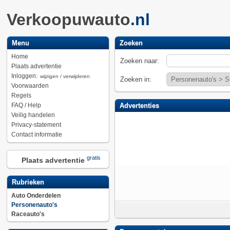
Verkoopuwauto
.nl
Menu
Zoeken
Home
Zoeken naar:
Plaats advertentie
Inloggen:
wijzigen / verwijderen
Zoeken in:
Voorwaarden
Regels
FAQ / Help
Advertenties
Veilig handelen
Privacy-statement
Contact informatie
gratis
Plaats advertentie
Rubrieken
Auto Onderdelen
Personenauto's
Raceauto's