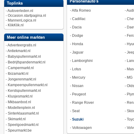
Personenauto's
Toplinks
-
Alfa Romeo
-
Audi
-
Autoverleden.nl
-
Occasion.startpagina.nl
-
Cadillac
-
Chev
-
MannenLogica.nl
-
KlikKlik.nl
-
Dacia
-
Dae
-
Dodge
-
Ferr
Meer online markten
-
Honda
-
Hyu
-
Adverteergratis.nl
-
Antiekmarkt.nl
-
Jaguar
-
Jee
-
Babyspullenmarkt.nl
-
Lamborghini
-
Lan
-
Bedrijfspandenmarkt.nl
-
Campermarkt.nl
-
Lotus
-
Mase
-
Ibizamarkt.nl
-
Mercury
-
MG
-
Jongerenmarkt.nl
-
Kampeerspullenmarkt.nl
-
Nissan
-
Old
-
Kerstspullenmarkt.nl
-
Peugeot
-
Ply
-
Klusjesmarkt.nl
-
Mkbaanbod.nl
-
Range Rover
-
Ren
-
Modellenplein.nl
-
Seat
-
Sko
-
Sinterklaasmarkt.nl
-
Skimarkt.nl
-
Suzuki
-
Toyo
-
Speelgoedmarkt.nl
-
Volkswagen
-
Volv
-
Speurmarkt.be