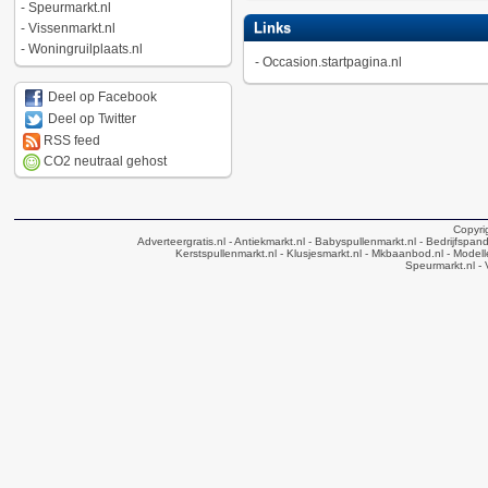
-
Speurmarkt.nl
Links
-
Vissenmarkt.nl
-
Woningruilplaats.nl
-
Occasion.startpagina.nl
Deel op Facebook
Deel op Twitter
RSS feed
CO2 neutraal gehost
Copyri
Adverteergratis.nl
- Antiekmarkt.nl
- Babyspullenmarkt.nl
- Bedrijfspan
Kerstspullenmarkt.nl
- Klusjesmarkt.nl
- Mkbaanbod.nl
- Modell
Speurmarkt.nl
- 