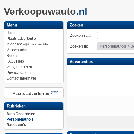
Verkoopuwauto
.nl
Menu
Zoeken
Home
Zoeken naar:
Plaats advertentie
Inloggen:
wijzigen / verwijderen
Zoeken in:
Voorwaarden
Regels
FAQ / Help
Advertenties
Veilig handelen
Privacy-statement
Contact informatie
gratis
Plaats advertentie
Rubrieken
Auto Onderdelen
Personenauto's
Raceauto's