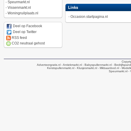
-
Speurmarkt.nl
Links
-
Vissenmarkt.nl
-
Woningruilplaats.nl
-
Occasion.startpagina.nl
Deel op Facebook
Deel op Twitter
RSS feed
CO2 neutraal gehost
Copyri
Adverteergratis.nl
- Antiekmarkt.nl
- Babyspullenmarkt.nl
- Bedrijfspan
Kerstspullenmarkt.nl
- Klusjesmarkt.nl
- Mkbaanbod.nl
- Modell
Speurmarkt.nl
- 