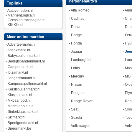
Personenauto's
Toplinks
-
Alfa Romeo
-
Audi
-
Autoverleden.nl
-
MannenLogica.nl
-
Cadillac
-
Chev
-
Occasion.startpagina.nl
-
KlikKlik.nl
-
Dacia
-
Dae
-
Dodge
-
Ferr
Meer online markten
-
Honda
-
Hyu
-
Adverteergratis.nl
-
Antiekmarkt.nl
-
Jaguar
-
Jee
-
Babyspullenmarkt.nl
-
Lamborghini
-
Lan
-
Bedrijfspandenmarkt.nl
-
Campermarkt.nl
-
Lotus
-
Mase
-
Ibizamarkt.nl
-
Mercury
-
MG
-
Jongerenmarkt.nl
-
Kampeerspullenmarkt.nl
-
Nissan
-
Old
-
Kerstspullenmarkt.nl
-
Peugeot
-
Ply
-
Klusjesmarkt.nl
-
Mkbaanbod.nl
-
Range Rover
-
Ren
-
Modellenplein.nl
-
Seat
-
Sko
-
Sinterklaasmarkt.nl
-
Skimarkt.nl
-
Suzuki
-
Toyo
-
Speelgoedmarkt.nl
-
Volkswagen
-
Volv
-
Speurmarkt.be