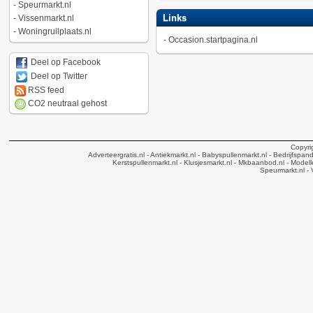
-
Speurmarkt.nl
Links
-
Vissenmarkt.nl
-
Woningruilplaats.nl
-
Occasion.startpagina.nl
Deel op Facebook
Deel op Twitter
RSS feed
CO2 neutraal gehost
Copyri
Adverteergratis.nl
- Antiekmarkt.nl
- Babyspullenmarkt.nl
- Bedrijfspan
Kerstspullenmarkt.nl
- Klusjesmarkt.nl
- Mkbaanbod.nl
- Modell
Speurmarkt.nl
- 