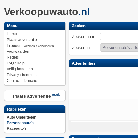
Verkoopuwauto
.nl
Menu
Zoeken
Home
Zoeken naar:
Plaats advertentie
Inloggen:
wijzigen / verwijderen
Zoeken in:
Voorwaarden
Regels
FAQ / Help
Advertenties
Veilig handelen
Privacy-statement
Contact informatie
gratis
Plaats advertentie
Rubrieken
Auto Onderdelen
Personenauto's
Raceauto's