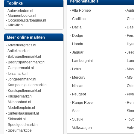
Personenauto's
Toplinks
-
Alfa Romeo
-
Audi
-
Autoverleden.nl
-
MannenLogica.nl
-
Cadillac
-
Chev
-
Occasion.startpagina.nl
-
KlikKlik.nl
-
Dacia
-
Dae
-
Dodge
-
Ferr
Meer online markten
-
Honda
-
Hyu
-
Adverteergratis.nl
-
Antiekmarkt.nl
-
Jaguar
-
Jee
-
Babyspullenmarkt.nl
-
Lamborghini
-
Lan
-
Bedrijfspandenmarkt.nl
-
Campermarkt.nl
-
Lotus
-
Mase
-
Ibizamarkt.nl
-
Mercury
-
MG
-
Jongerenmarkt.nl
-
Kampeerspullenmarkt.nl
-
Nissan
-
Old
-
Kerstspullenmarkt.nl
-
Peugeot
-
Ply
-
Klusjesmarkt.nl
-
Mkbaanbod.nl
-
Range Rover
-
Ren
-
Modellenplein.nl
-
Seat
-
Sko
-
Sinterklaasmarkt.nl
-
Skimarkt.nl
-
Suzuki
-
Toyo
-
Speelgoedmarkt.nl
-
Volkswagen
-
Volv
-
Speurmarkt.be