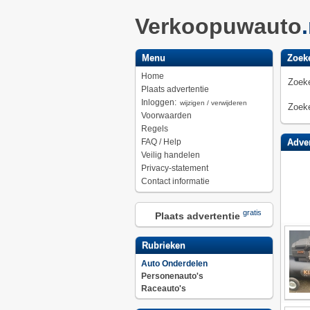
Verkoopuwauto
Menu
Zoek
Home
Zoeke
Plaats advertentie
Inloggen:
wijzigen / verwijderen
Zoeke
Voorwaarden
Regels
FAQ / Help
Adver
Veilig handelen
Privacy-statement
Contact informatie
gratis
Plaats advertentie
Rubrieken
Auto Onderdelen
Personenauto's
Raceauto's