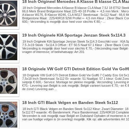
18 Inch Origineel Mercedes A Klasse B klasse CLA Maa
18 Inch Origineel Mercedes A Klasse B klasse CLA Maat 7.5J 18 ET52 Ste
66,6 Merk Brand Bridgestone Maat 225-40-18 Profile +- 4,5 mm Merk : Merce
A klasse W176, B Klasse W246, CLA W117 Steekmaat : 5x112 Naaf : 66,6 Me
Bridgestone Maat : 225/40R18 92W Profiel +- 4,5 mm Kleur : Zilver Black Comp
600,- Verzending is mogelijk door heel voor slechts € 80,- ...
19 Inch Originele KIA Sportage Jenzan Steek 5x114.3
19 Inch Originele KIA Sportage Jenzan Steek 5x114.3 Geschikt voor : KIA S
7.5 Jx19 Steek : 5x114.3 Offset : ET 50.5 Naaf 67.1 Kleur : Zilver Black Comp
Verzending is mogelijk door heel voor slechts € 70,- (Verzending naar België 
vragen of interesse; of bel/whatsapp: Art 201
18 Originele VW Golf GTI Detroit Edition Gold Vw Golf
18 Originele VW Golf GTI Detroit Edition Gold Vw Golf6 7 Caddy Eos Gti 5x1
7,5x18 Inch Steekmaat: 5x112 Et- waarde: 51 Naafgat: 57.1 kleur: Gold Zo
setprijs € 600,- Service: Montage ter plekke mogelijk. Verzending: Levering in 
€70,- Levering aan België is ook mogelijk: België varieert tussen € 70,- en € 8
de zone) Levering aan ...
18 Inch GTI Black Velgen en Banden Steek 5x112
18 Inch GTI Black Velgen en Banden Steek 5x112 Kleur: Zwart Diameter: 18 
5x112 ET-waarde: 45 Bandenmerk: Pace Bandenmaat: 225/40R18 Complete s
Verzenden is ook mogelijk naar België en Duitsland Ophalen of monteren is mo
van uw huidige velgen is (in overleg) mogelijk. Klik op: alle advertenties Art 1