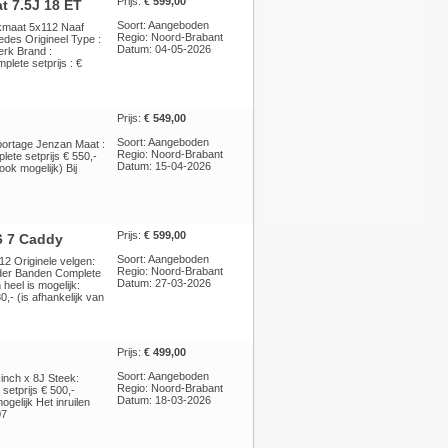
Prijs:
€ 599,00
t 7.5J 18 ET
Soort: Aangeboden
ekmaat 5x112 Naaf
Regio: Noord-Brabant
des Origineel Type :
Datum: 04-05-2026
rk Brand :
lete setprijs : €
Prijs:
€ 549,00
Soort: Aangeboden
portage Jenzan Maat :
Regio: Noord-Brabant
lete setprijs € 550,-
Datum: 15-04-2026
ook mogelijk) Bij
Prijs:
€ 599,00
6 7 Caddy
Soort: Aangeboden
12 Originele velgen:
Regio: Noord-Brabant
nder Banden Complete
Datum: 27-03-2026
heel is mogelijk:
0,- (is afhankelijk van
Prijs:
€ 499,00
Soort: Aangeboden
inch x 8J Steek:
Regio: Noord-Brabant
etprijs € 500,-
Datum: 18-03-2026
gelijk Het inruilen
07