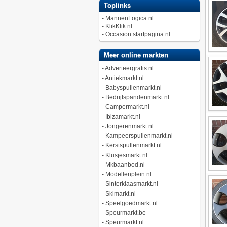
Toplinks
-
MannenLogica.nl
-
KlikKlik.nl
-
Occasion.startpagina.nl
Meer online markten
-
Adverteergratis.nl
-
Antiekmarkt.nl
-
Babyspullenmarkt.nl
-
Bedrijfspandenmarkt.nl
-
Campermarkt.nl
-
Ibizamarkt.nl
-
Jongerenmarkt.nl
-
Kampeerspullenmarkt.nl
-
Kerstspullenmarkt.nl
-
Klusjesmarkt.nl
-
Mkbaanbod.nl
-
Modellenplein.nl
-
Sinterklaasmarkt.nl
-
Skimarkt.nl
-
Speelgoedmarkt.nl
-
Speurmarkt.be
-
Speurmarkt.nl