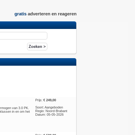
gratis
adverteren en reageren
Prijs:
€ 249,00
Soort: Aangeboden
ermogen van 3.0 PK.
Regio: Noord-Brabant
klussen in en om het
Datum: 05-05-2026