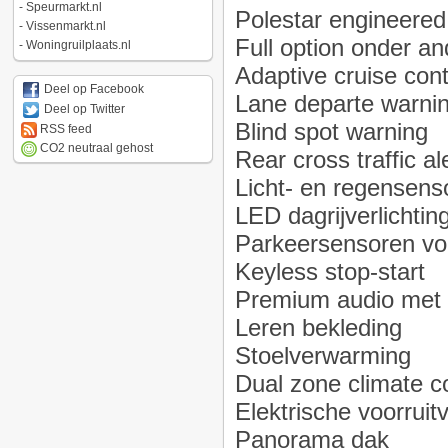
-
Speurmarkt.nl
Polestar engineered
-
Vissenmarkt.nl
Full option onder an
-
Woningruilplaats.nl
Adaptive cruise cont
Deel op Facebook
Lane departe warni
Deel op Twitter
Blind spot warning
RSS feed
CO2 neutraal gehost
Rear cross traffic al
Licht- en regensens
LED dagrijverlichtin
Parkeersensoren voo
Keyless stop-start
Premium audio met 
Leren bekleding
Stoelverwarming
Dual zone climate co
Elektrische voorrui
Panorama dak