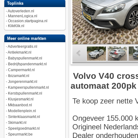
Toplinks
-
Autoverleden.nl
-
MannenLogica.nl
-
Occasion.startpagina.nl
-
KlikKlik.nl
Meer online markten
-
Adverteergratis.nl
-
Antiekmarkt.nl
-
Babyspullenmarkt.nl
-
Bedrijfspandenmarkt.nl
-
Campermarkt.nl
Volvo V40 cros
-
Ibizamarkt.nl
-
Jongerenmarkt.nl
automaat 200pk
-
Kampeerspullenmarkt.nl
-
Kerstspullenmarkt.nl
Te koop zeer nette 
-
Klusjesmarkt.nl
-
Mkbaanbod.nl
-
Modellenplein.nl
Ongeveer 155.000 
-
Sinterklaasmarkt.nl
-
Skimarkt.nl
Origineel Nederland
-
Speelgoedmarkt.nl
Dealer onderhoude
-
Speurmarkt.be