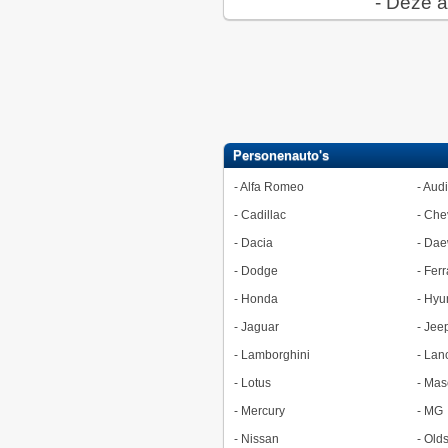
- Deze a
Personenauto's
-
Alfa Romeo
-
Audi
-
Cadillac
-
Chev
-
Dacia
-
Dae
-
Dodge
-
Ferr
-
Honda
-
Hyu
-
Jaguar
-
Jee
-
Lamborghini
-
Lan
-
Lotus
-
Mase
-
Mercury
-
MG
-
Nissan
-
Old