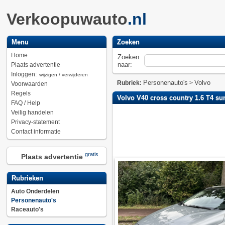
Verkoopuwauto
.nl
Menu
Zoeken
Home
Zoeken
naar:
Plaats advertentie
Inloggen:
wijzigen / verwijderen
Personenauto's
Volvo
Rubriek:
>
Voorwaarden
Regels
Volvo V40 cross country 1.6 T4 s
FAQ / Help
Veilig handelen
Privacy-statement
Contact informatie
gratis
Plaats advertentie
Rubrieken
Auto Onderdelen
Personenauto's
Raceauto's