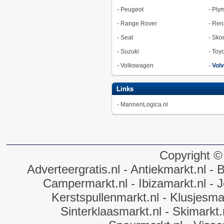
-
Peugeot
-
Ply
-
Range Rover
-
Ren
-
Seat
-
Sko
-
Suzuki
-
Toyo
-
Volkswagen
-
Vol
Links
-
MannenLogica.nl
Copyright ©
Adverteergratis.nl
- Antiekmarkt.nl
- B
Campermarkt.nl
- Ibizamarkt.nl
- J
Kerstspullenmarkt.nl
- Klusjesmar
Sinterklaasmarkt.nl
- Skimarkt.