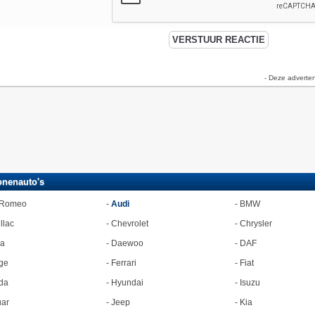
- Deze adverte
onenauto's
 Romeo
-
Audi
-
BMW
llac
-
Chevrolet
-
Chrysler
ia
-
Daewoo
-
DAF
ge
-
Ferrari
-
Fiat
da
-
Hyundai
-
Isuzu
ar
-
Jeep
-
Kia