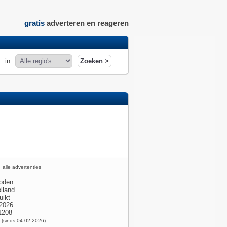
gratis
adverteren en reageren
in
alle advertenties
oden
lland
uikt
2026
1208
x
(sinds 04-02-2026)