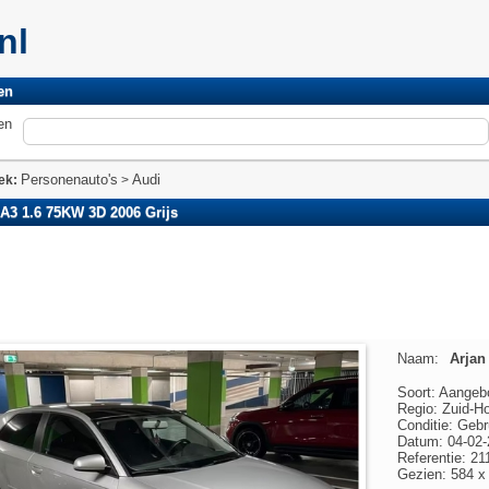
.nl
en
en
Personenauto's
Audi
ek:
>
A3 1.6 75KW 3D 2006 Grijs
Naam:
Arjan
Soort: Aangeb
Regio: Zuid-Ho
Conditie: Gebr
Datum: 04-02-
Referentie: 21
Gezien: 584 