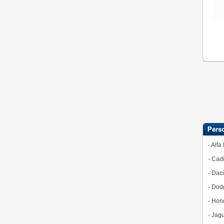
Pers
-
Alfa
-
Cadi
-
Dac
-
Dod
-
Hon
-
Jagu