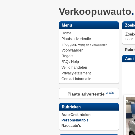
Verkoopuwauto
Menu
Zoek
Home
Zoek
naar:
Plaats advertentie
Inloggen:
wijzigen / verwijderen
Rubri
Voorwaarden
Regels
Audi 
FAQ / Help
Veilig handelen
Privacy-statement
Contact informatie
gratis
Plaats advertentie
Rubrieken
Auto Onderdelen
Personenauto's
Raceauto's