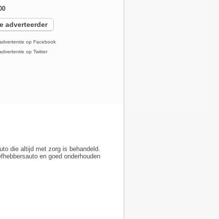
00
e adverteerder
advertentie op Facebook
dvertentie op Twitter
o die altijd met zorg is behandeld.
liefhebbersauto en goed onderhouden