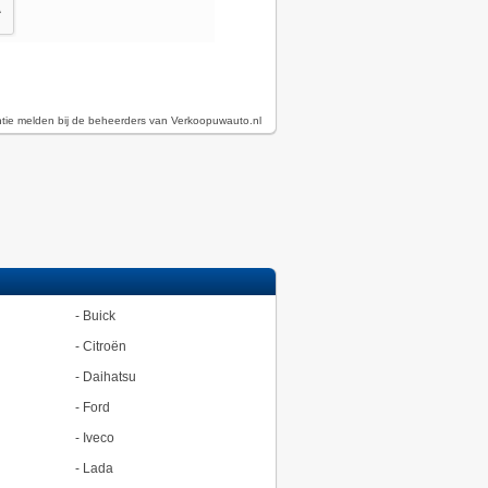
ntie melden bij de beheerders van Verkoopuwauto.nl
-
Buick
-
Citroën
-
Daihatsu
-
Ford
-
Iveco
-
Lada