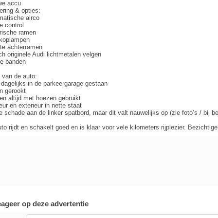
we accu
ering & opties:
atische airco
e control
rische ramen
koplampen
te achterramen
ch originele Audi lichtmetalen velgen
e banden
 van de auto:
d dagelijks in de parkeergarage gestaan
in gerookt
en altijd met hoezen gebruikt
ieur en exterieur in nette staat
e schade aan de linker spatbord, maar dit valt nauwelijks op (zie foto’s / bij be
to rijdt en schakelt goed en is klaar voor vele kilometers rijplezier. Bezichtigen
ageer op deze advertentie