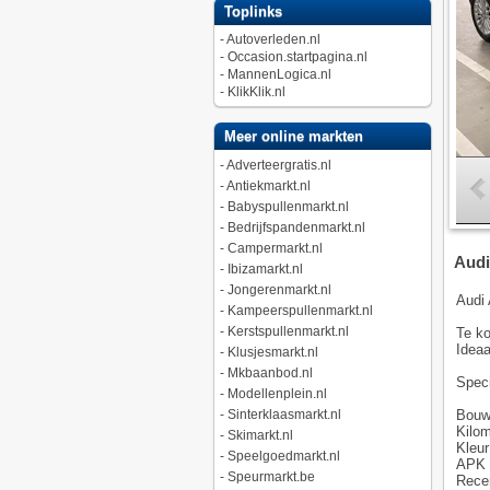
Toplinks
-
Autoverleden.nl
-
Occasion.startpagina.nl
-
MannenLogica.nl
-
KlikKlik.nl
Meer online markten
-
Adverteergratis.nl
-
Antiekmarkt.nl
-
Babyspullenmarkt.nl
-
Bedrijfspandenmarkt.nl
-
Campermarkt.nl
Audi 
-
Ibizamarkt.nl
-
Jongerenmarkt.nl
Audi 
-
Kampeerspullenmarkt.nl
-
Kerstspullenmarkt.nl
Te ko
Ideaa
-
Klusjesmarkt.nl
-
Mkbaanbod.nl
Speci
-
Modellenplein.nl
Bouw
-
Sinterklaasmarkt.nl
Kilom
-
Skimarkt.nl
Kleur
-
Speelgoedmarkt.nl
APK g
-
Speurmarkt.be
Rece