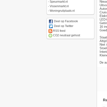
Nieu
-
Speurmarkt.nl
Uitvo
-
Vissenmarkt.nl
Autom
-
Woningruilplaats.nl
Cruis
Elekt
LED-
Deel op Facebook
Getin
Deel op Twitter
16 in
Goed
RSS feed
CO2 neutraal gehost
Staat
Altij
Niet 
Stoel
Inter
Klein
De au
Re